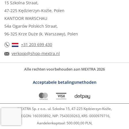
15 Szkolna Straat,
47-225 Kędzierzyn-Koźle, Polen
KANTOOR WARSCHAU
54a Ogarów Polskich Straat,
96-325 Krze Duże (k. Warszawy), Polen
+31 203 699 430
verkoop@shop-mextra.nl
Alle rechten voorbehouden aan MEXTRA 2026
Acceptabele betalingsmethoden
MEXTRA Sp. z o.o.. ul. Szkolna 15, 47-225 Kędzierzyn-Koźle,
REGON: 160393892, NIP: 7543039263, KRS: 0000979716,
Aandelenkapitaal: 500.000,00 PLN,