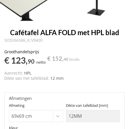
Cafétafel ALFA FOLD met HPL blad
SOD/66586_K:V9400
Groothandelsprijs
€ 123,
€ 152,
40
bruto
90
netto
Aanrecht:
HPL
Dikte van het tafelblad:
12 mm
Afmetingen
Afmeting
Dikte van tafelblad [mm]
Kleur