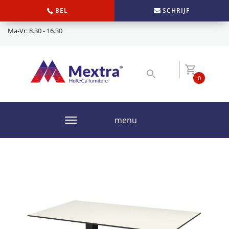
BEL
SCHRIJF
Ma-Vr: 8.30 - 16.30
0
menu