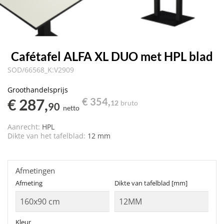
Cafétafel ALFA XL DUO met HPL blad
SOD/66568_K:V2909
Groothandelsprijs
€ 287,
€ 354,
12
bruto
90
netto
Aanrecht:
HPL
Dikte van het tafelblad:
12 mm
Afmetingen
Afmeting
Dikte van tafelblad [mm]
Kleur