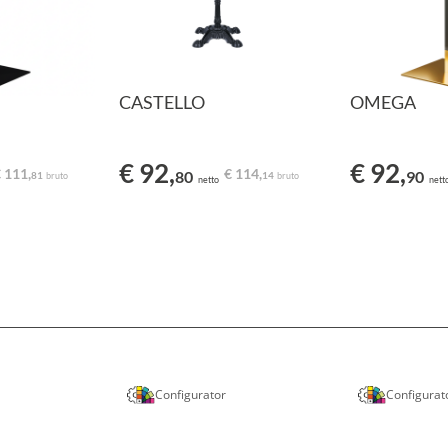
CASTELLO
OMEGA
€ 92,
€ 92,
 111,
€ 114,
80
90
81
14
bruto
bruto
netto
nett
Configurator
Configurat