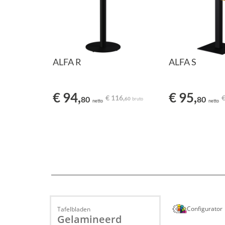
ALFA R
ALFA S
€ 94,
€ 95,
€ 116,
€
80
80
60
bruto
netto
netto
Configurator
Tafelbladen
Gelamineerd