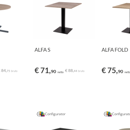
ALFA S
ALFA FOLD
€ 71,
€ 75,
 84,
€ 88,
90
90
75
44
bruto
bruto
netto
nett
Configurator
Configurat