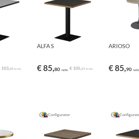
ALFA S
ARIOSO
€ 85,
€ 85,
 103,
€ 105,
80
90
20
53
bruto
bruto
netto
nett
Configurator
Configurat