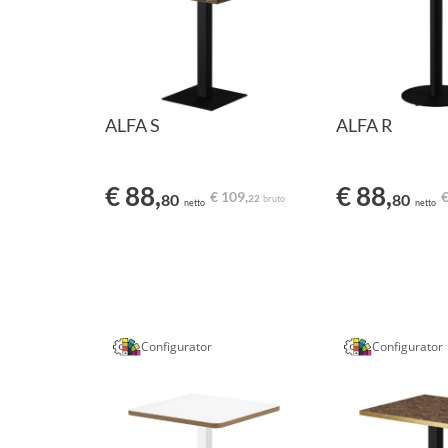
ALFA S
ALFA R
€ 88,
€ 88,
€ 109,
€
80
80
22
bruto
netto
netto
Configurator
Configurator