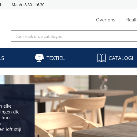
l
Ma-Vr: 8.30 - 16.30
Over ons
Reali
LS
TEXTIEL
CATALOGI
n elke
singen die
j hun
 -
 loft-stijl
e