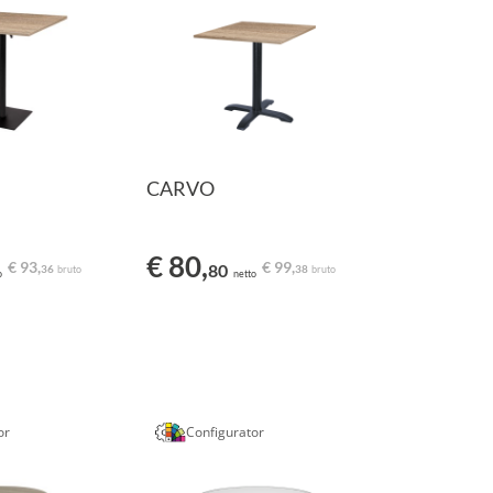
CARVO
€ 80,
€ 93,
€ 99,
80
36
38
bruto
bruto
o
netto
or
Configurator