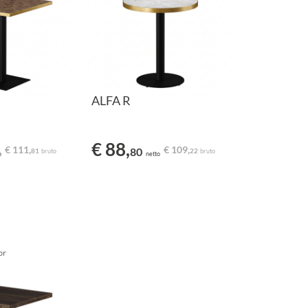
ALFA R
€ 88,
€ 111,
€ 109,
80
81
22
bruto
bruto
o
netto
or