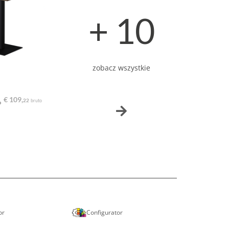
+ 10
zobacz wszystkie
€ 109,
22
bruto
o
or
Configurator