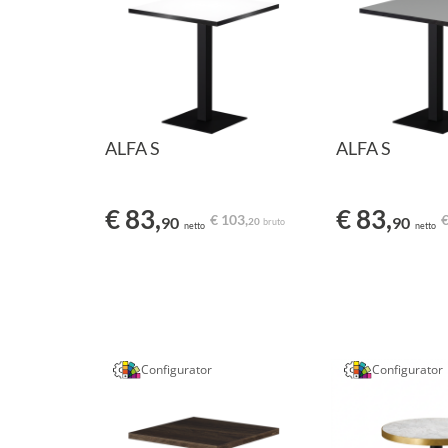
ALFA S
ALFA S
€ 83,
€ 83,
€ 103,
€
90
90
20
bruto
netto
netto
Configurator
Configurator