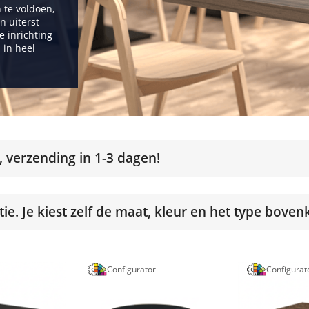
 te voldoen,
n uiterst
e inrichting
 in heel
, verzending in 1-3 dagen!
ie. Je kiest zelf de maat, kleur en het type boven
Configurator
Configurat