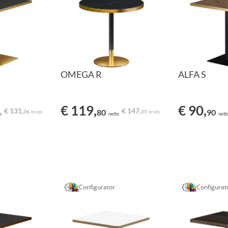
OMEGA R
ALFA S
€ 119,
€ 90,
€ 131,
€ 147,
80
90
36
35
bruto
bruto
o
netto
nett
Configurator
Configurat