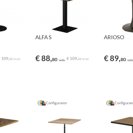
ALFA S
ARIOSO
€ 88,
€ 89,
 109,
€ 109,
80
80
22
22
bruto
bruto
netto
nett
Configurator
Configurat