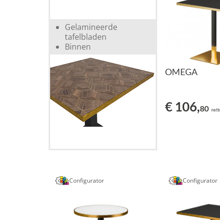
Gelamineerde
tafelbladen
Binnen
OMEGA
€ 106,
80
nett
Configurator
Configurator