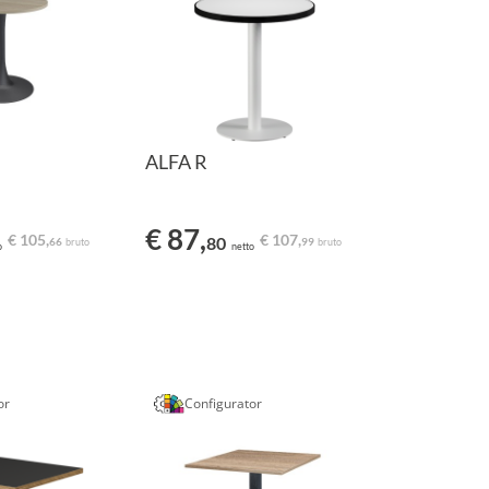
ALFA R
€ 87,
€ 105,
€ 107,
80
66
99
bruto
bruto
o
netto
or
Configurator