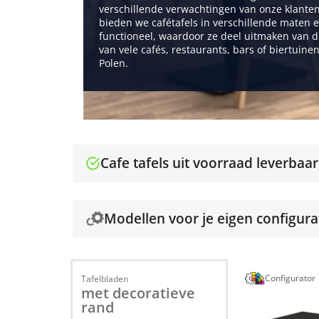
verschillende verwachtingen van onze klanten
bieden we cafétafels in verschillende maten e
functioneel, waardoor ze deel uitmaken van d
van vele cafés, restaurants, bars of biertuinen
Polen.
Cafe tafels uit voorraad leverbaar
Modellen voor je eigen configurat
Configurator
Tafelbladen
met decoratieve
rand