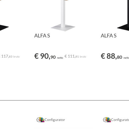
ALFA S
ALFA S
€ 90,
€ 88,
 117,
€ 111,
90
80
83
81
bruto
bruto
netto
nett
Configurator
Configurat