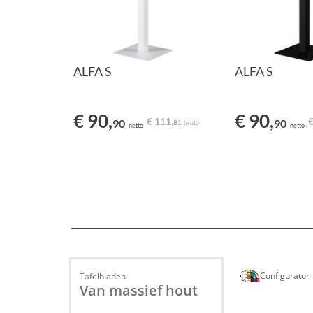
ALFA S
ALFA S
€ 90,
€ 90,
€ 111,
€
90
90
81
bruto
netto
netto
Configurator
Tafelbladen
Van massief hout