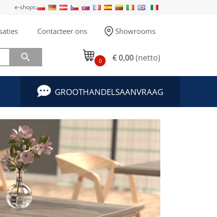
e-shops:
saties
Contacteer ons
Showrooms

€ 0,00
(netto)
0
GROOTHANDELSAANVRAAG