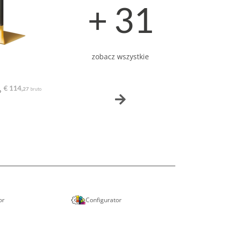
+ 31
zobacz wszystkie
€ 114,
27
bruto
o
or
Configurator