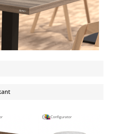
kant
or
Configurator