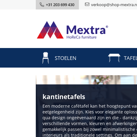
+31 203 699 430
verkoop@shop-mextra.n
STOELEN
TAFE
kantinetafels
Een moderne cafétafel kan het hoogtepunt va
eetgelegenheid zijn. Kies voor elegante oplos
qua design ongeëvenaard zijn en die - dankzi
verschillende vormen, kleuren en afwerkingen
gemakkelijk passen bij zowel minimalistische en
interieurs als traditionele settings. Om aan d