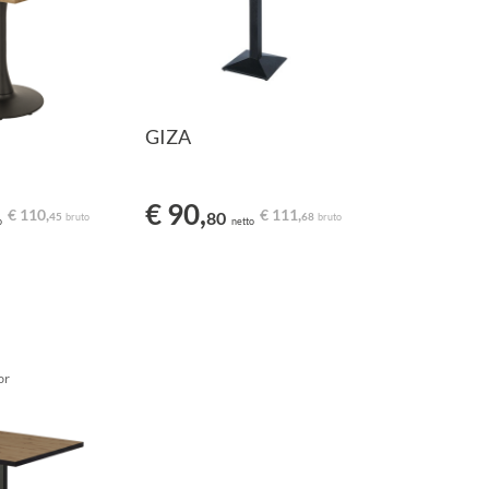
GIZA
€ 90,
€ 110,
€ 111,
80
45
68
bruto
bruto
o
netto
or