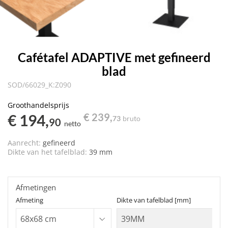
Cafétafel ADAPTIVE met gefineerd
blad
SOD/66029_K:Z090
Groothandelsprijs
€ 194,
€ 239,
73
bruto
90
netto
Aanrecht:
gefineerd
Dikte van het tafelblad:
39 mm
Afmetingen
Afmeting
Dikte van tafelblad [mm]