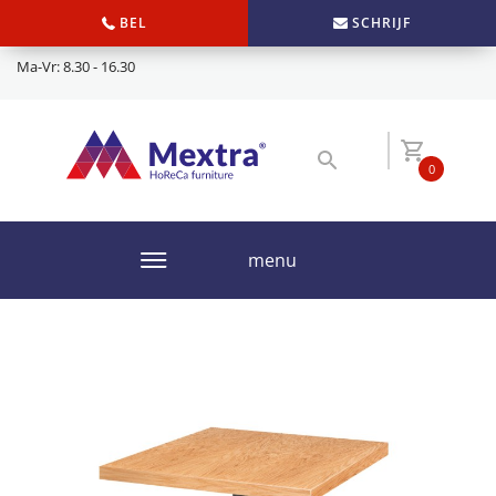
BEL
SCHRIJF
Ma-Vr: 8.30 - 16.30
0
menu