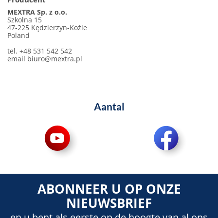
MEXTRA Sp. z o.o.
Szkolna 15
47-225 Kędzierzyn-Koźle
Poland
tel. +48 531 542 542
email
biuro@mextra.pl
Aantal
ABONNEER U OP ONZE
NIEUWSBRIEF
en u bent als eerste op de hoogte van al ons