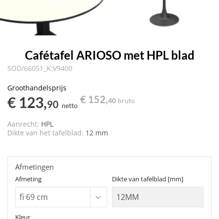
Cafétafel ARIOSO met HPL blad
SOD/66051_K:V9400
Groothandelsprijs
€ 123,
€ 152,
40
bruto
90
netto
Aanrecht:
HPL
Dikte van het tafelblad:
12 mm
Afmetingen
Afmeting
Dikte van tafelblad [mm]
Kleur