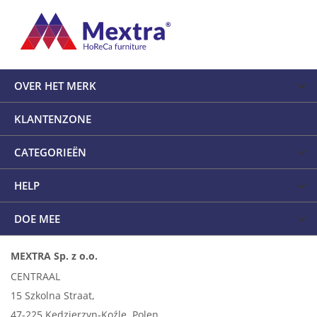
OVER HET MERK
KLANTENZONE
CATEGORIEËN
HELP
DOE MEE
MEXTRA Sp. z o.o.
CENTRAAL
15 Szkolna Straat,
47-225 Kędzierzyn-Koźle, Polen