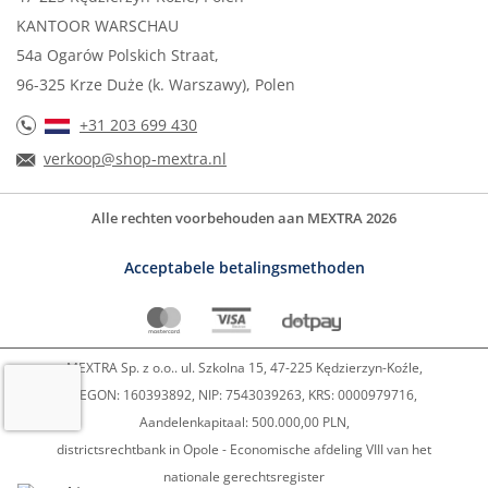
KANTOOR WARSCHAU
54a Ogarów Polskich Straat,
96-325 Krze Duże (k. Warszawy), Polen
+31 203 699 430
verkoop@shop-mextra.nl
Alle rechten voorbehouden aan MEXTRA 2026
Acceptabele betalingsmethoden
MEXTRA Sp. z o.o.. ul. Szkolna 15, 47-225 Kędzierzyn-Koźle,
REGON: 160393892, NIP: 7543039263, KRS: 0000979716,
Aandelenkapitaal: 500.000,00 PLN,
districtsrechtbank in Opole - Economische afdeling VIII van het
nationale gerechtsregister