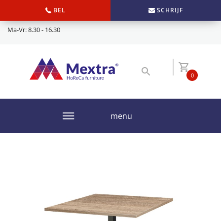
BEL
SCHRIJF
Ma-Vr: 8.30 - 16.30
0
menu