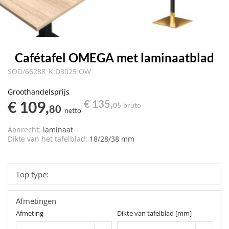
Cafétafel OMEGA met laminaatblad
SOD/66288_K:D3025 OW
Groothandelsprijs
€ 109,
€ 135,
05
bruto
80
netto
Aanrecht:
laminaat
Dikte van het tafelblad:
18/28/38 mm
Top type:
Afmetingen
Afmeting
Dikte van tafelblad [mm]