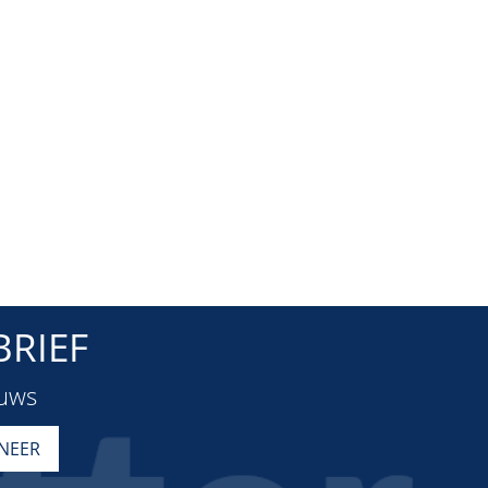
RIEF
euws