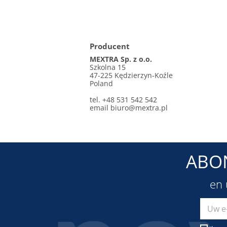
Producent
MEXTRA Sp. z o.o.
Szkolna 15
47-225 Kędzierzyn-Koźle
Poland
tel. +48 531 542 542
email
biuro@mextra.pl
ABO
en 