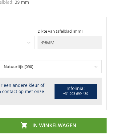
elblad:
39 mm
Dikte van tafelblad [mm]
Natuurlijk [090]
r een andere kleur of
Infolinia:
 contact op met onze
+31 203 699 430

IN WINKELWAGEN