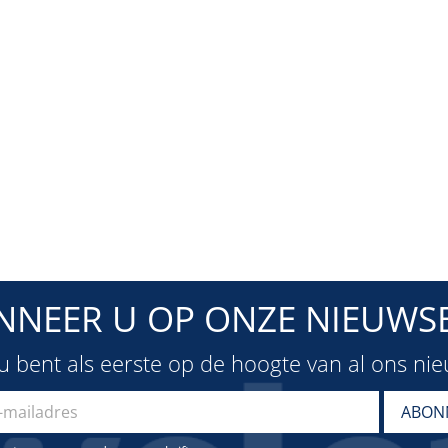
NNEER U OP ONZE NIEUWSB
u bent als eerste op de hoogte van al ons ni