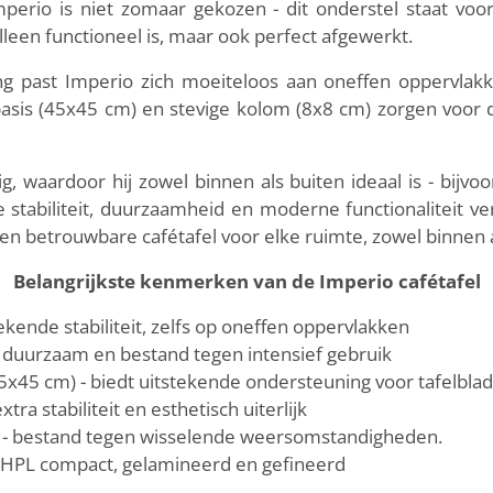
erio is niet zomaar gekozen - dit onderstel staat voor 
leen functioneel is, maar ook perfect afgewerkt.
ing past Imperio zich moeiteloos aan oneffen oppervlakk
e basis (45x45 cm) en stevige kolom (8x8 cm) zorgen voo
, waardoor hij zowel binnen als buiten ideaal is - bijvo
 stabiliteit, duurzaamheid en moderne functionaliteit v
n betrouwbare cafétafel voor elke ruimte, zowel binnen als
Belangrijkste kenmerken van de Imperio cafétafel
ekende stabiliteit, zelfs op oneffen oppervlakken
 - duurzaam en bestand tegen intensief gebruik
5x45 cm) - biedt uitstekende ondersteuning voor tafelbla
tra stabiliteit en esthetisch uiterlijk
n - bestand tegen wisselende weersomstandigheden.
 HPL compact, gelamineerd en gefineerd