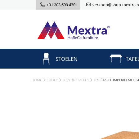
+31 203 699 430
verkoop@shop-mextra.n
STOELEN
TAFE
HOME
STOŁY
KANTINETAFELS
CAFÉTAFEL IMPERIO MET G