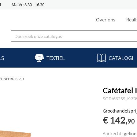
l
Ma-Vr: 8.30 - 16.30
Over ons
Reali
LS
TEXTIEL
CATALOGI
EFINEERD BLAD
Cafétafel
SOD/66259_K:Z0
Groothandelspri
€ 142,
90
Aanrecht:
gefin