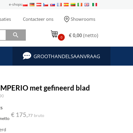
e-shops:
saties
Contacteer ons
Showrooms

€ 0,00
(netto)
0
GROOTHANDELSAANVRAAG
 IMPERIO met gefineerd blad
90
js
€ 175,
77
bruto
netto
eerd