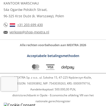
KANTOOR WARSCHAU
54a Ogarów Polskich Straat,
96-325 Krze Duże (k. Warszawy), Polen
+31 203 699 430
verkoop@shop-mextra.nl
Alle rechten voorbehouden aan MEXTRA 2026
Acceptabele betalingsmethoden
MEXTRA Sp. z o.o.. ul. Szkolna 15, 47-225 Kędzierzyn-Koźle,
REGON: 160393892, NIP: 7543039263, KRS: 0000979716,
Aandelenkapitaal: 500.000,00 PLN,
districtsrechtbank in Opole - Economische afdeling VIII van het
nationale gerechtsregister