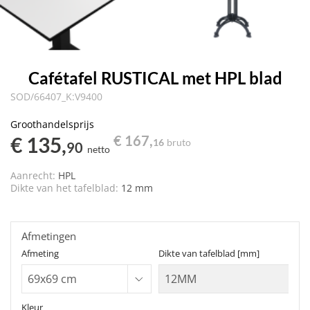
Cafétafel RUSTICAL met HPL blad
SOD/66407_K:V9400
Groothandelsprijs
€ 135,
€ 167,
16
bruto
90
netto
Aanrecht:
HPL
Dikte van het tafelblad:
12 mm
Afmetingen
Afmeting
Dikte van tafelblad [mm]
Kleur