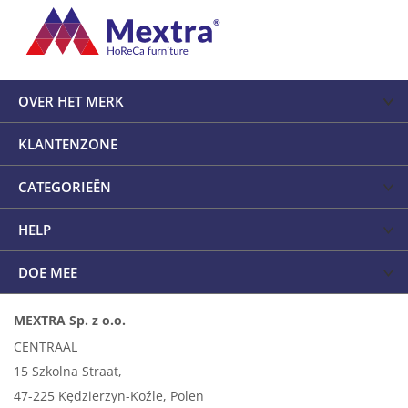
OVER HET MERK
KLANTENZONE
CATEGORIEËN
HELP
DOE MEE
MEXTRA Sp. z o.o.
CENTRAAL
15 Szkolna Straat,
47-225 Kędzierzyn-Koźle, Polen