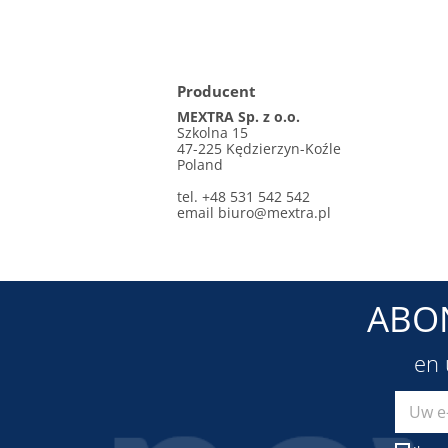
Producent
MEXTRA Sp. z o.o.
Szkolna 15
47-225 Kędzierzyn-Koźle
Poland
tel. +48 531 542 542
email
biuro@mextra.pl
ABO
en 