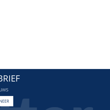
RIEF
euws