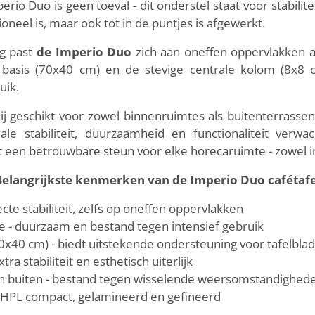
rio Duo is geen toeval - dit onderstel staat voor stabilit
ioneel is, maar ook tot in de puntjes is afgewerkt.
ng past
de Imperio Duo
zich aan oneffen oppervlakken a
te basis (70x40 cm) en de stevige centrale kolom (8x
uik.
ij geschikt voor zowel binnenruimtes als buitenterrassen
le stabiliteit, duurzaamheid en functionaliteit verw
een betrouwbare steun voor elke horecaruimte - zowel in st
Belangrijkste kenmerken van de Imperio Duo cafétafe
cte stabiliteit, zelfs op oneffen oppervlakken
ie - duurzaam en bestand tegen intensief gebruik
0x40 cm) - biedt uitstekende ondersteuning voor tafelbla
ra stabiliteit en esthetisch uiterlijk
en buiten - bestand tegen wisselende weersomstandighed
 HPL compact, gelamineerd en gefineerd