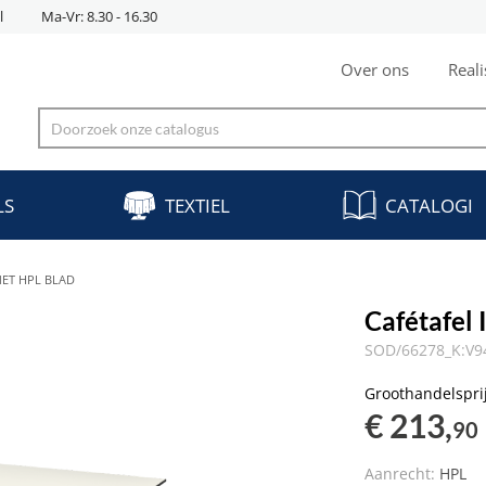
l
Ma-Vr: 8.30 - 16.30
Over ons
Reali
LS
TEXTIEL
CATALOGI
MET HPL BLAD
Cafétafel
SOD/66278_K:V9
Groothandelspri
€ 213,
90
Aanrecht:
HPL