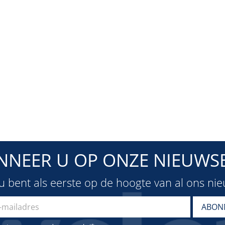
NNEER U OP ONZE NIEUWSB
u bent als eerste op de hoogte van al ons ni