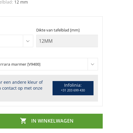
elblad:
12 mm
Dikte van tafelblad [mm]
rrara marmer [V9400]
r een andere kleur of
Infolinia:
 contact op met onze
+31 203 699 430

IN WINKELWAGEN