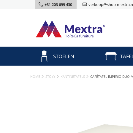
+31 203 699 430
verkoop@shop-mextra.n
STOELEN
TAFE
HOME
STOŁY
KANTINETAFELS
CAFÉTAFEL IMPERIO DUO 