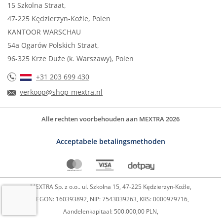
15 Szkolna Straat,
47-225 Kędzierzyn-Koźle, Polen
KANTOOR WARSCHAU
54a Ogarów Polskich Straat,
96-325 Krze Duże (k. Warszawy), Polen
+31 203 699 430
verkoop@shop-mextra.nl
Alle rechten voorbehouden aan MEXTRA 2026
Acceptabele betalingsmethoden
MEXTRA Sp. z o.o.. ul. Szkolna 15, 47-225 Kędzierzyn-Koźle,
REGON: 160393892, NIP: 7543039263, KRS: 0000979716,
Aandelenkapitaal: 500.000,00 PLN,