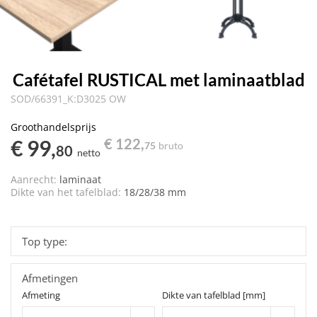
Cafétafel RUSTICAL met laminaatblad
SOD/66391_K:D3025 OW
Groothandelsprijs
€ 99,
€ 122,
75
bruto
80
netto
Aanrecht:
laminaat
Dikte van het tafelblad:
18/28/38 mm
Top type:
Afmetingen
Afmeting
Dikte van tafelblad [mm]