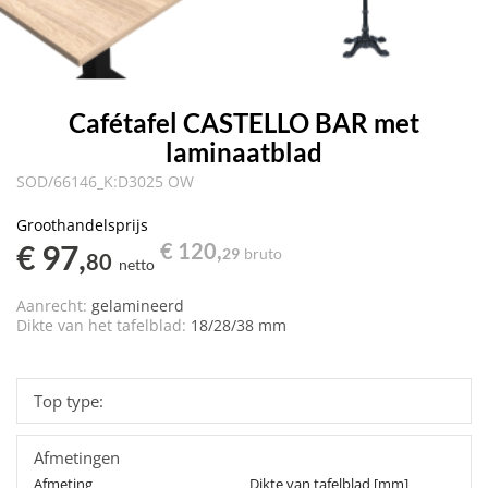
Cafétafel CASTELLO BAR met
laminaatblad
SOD/66146_K:D3025 OW
Groothandelsprijs
€ 97,
€ 120,
29
bruto
80
netto
Aanrecht:
gelamineerd
Dikte van het tafelblad:
18/28/38 mm
Top type:
Afmetingen
Afmeting
Dikte van tafelblad [mm]