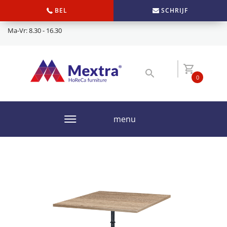
BEL
SCHRIJF
Ma-Vr: 8.30 - 16.30
0
menu