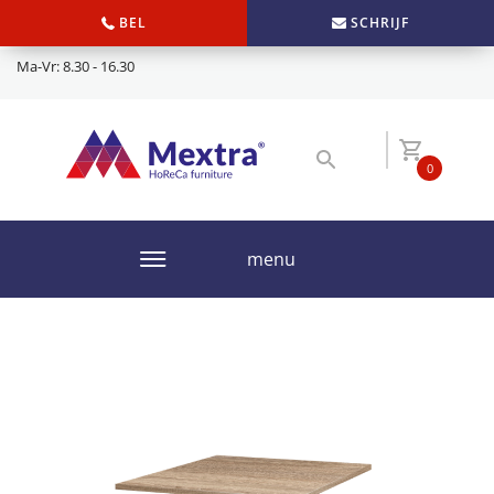
BEL
SCHRIJF
Ma-Vr: 8.30 - 16.30
0
menu