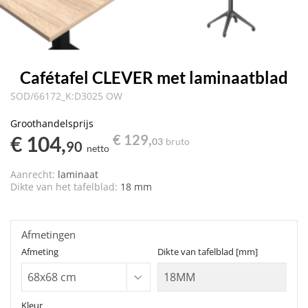
Cafétafel CLEVER met laminaatblad
SOD/66172_K:D3025 OW
Groothandelsprijs
€ 104,
€ 129,
03
bruto
90
netto
Aanrecht:
laminaat
Dikte van het tafelblad:
18 mm
Afmetingen
Afmeting
Dikte van tafelblad [mm]
Kleur