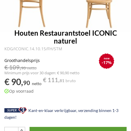
Houten Restaurantstoel ICONIC
naturel
KDG/ICONIC.14.10.15/FH/STM
now
Groothandelsprijs
-17%
€ 109,
90
netto
Minimum prijs voor 30 dagen: € 90,90 netto
€ 90,
€ 111,
81
bruto
90
netto
Op voorraad
Kant-en-klaar verkrijgbaar, verzending binnen 1-3
dagen!