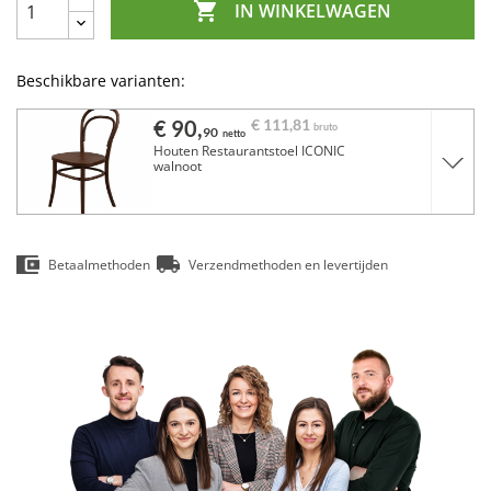

IN WINKELWAGEN
Beschikbare varianten:
€ 90,
€ 111,
81
bruto
90
netto
Houten Restaurantstoel ICONIC
walnoot
Betaalmethoden
Verzendmethoden en levertijden