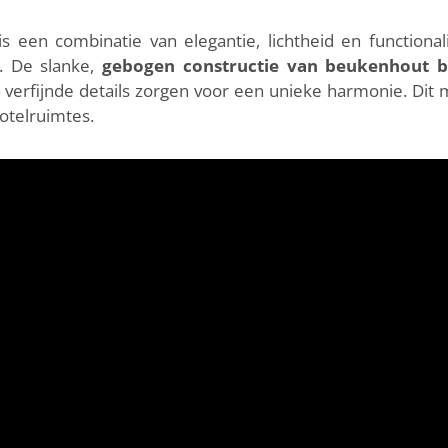
s een combinatie van elegantie, lichtheid en functiona
. De slanke,
gebogen constructie van beukenhout 
 verfijnde details zorgen voor een unieke harmonie. Dit m
hotelruimtes.