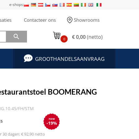
e-shops:
saties
Contacteer ons
Showrooms

€ 0,00
(netto)
0
GROOTHANDELSAANVRAAG
estaurantstoel BOOMERANG
.10.45/FH/STM
now
js
-19%
 30 dagen: € 92,90 netto