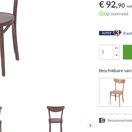
€ 92,
90
ne
Op voorraad
Kant-
Beschikbare var
Betaalmethod