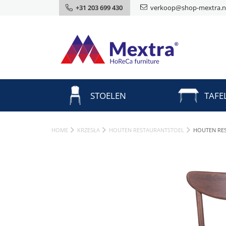
+31 203 699 430
verkoop@shop-mextra.n
STOELEN
TAFE
HOME
KRZESŁA
HOUTEN RESTAURANTSTOEL
HOUTEN RE