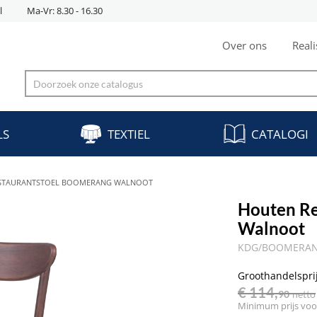
l
Ma-Vr: 8.30 - 16.30
Over ons
Reali
LS
TEXTIEL
CATALOGI
STAURANTSTOEL BOOMERANG WALNOOT
Houten R
Walnoot
KDG/BOOMERANG
Groothandelspri
€ 114,
90
netto
Minimum prijs voor