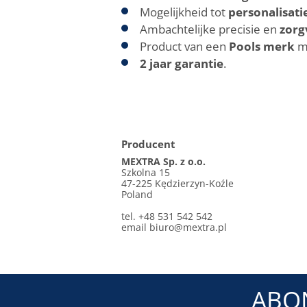
Mogelijkheid tot
personalisati
Ambachtelijke precisie en
zorg
Product van een
Pools merk
me
2 jaar garantie
.
Producent
MEXTRA Sp. z o.o.
Szkolna 15
47-225 Kędzierzyn-Koźle
Poland
tel. +48 531 542 542
email
biuro@mextra.pl
ABO