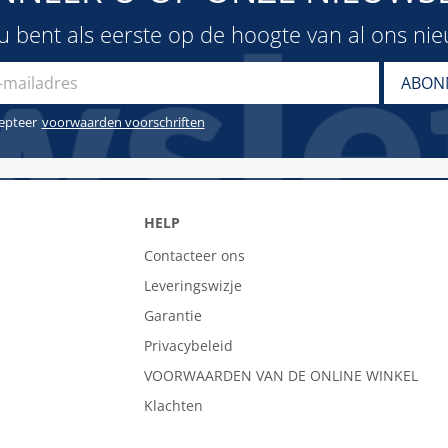
u bent als eerste op de hoogte van al ons ni
cepteer
voorwaarden voorschriften
HELP
Contacteer ons
Leveringswizje
Garantie
Privacybeleid
VOORWAARDEN VAN DE ONLINE WINKEL
Klachten