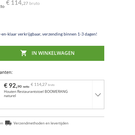
€ 114,
27
bruto
tto
en-klaar verkrijgbaar, verzending binnen 1-3 dagen!

IN WINKELWAGEN
ianten:
€ 92,
€ 114,
27
bruto
90
netto
Houten Restaurantstoel BOOMERANG
naturel
en
Verzendmethoden en levertijden