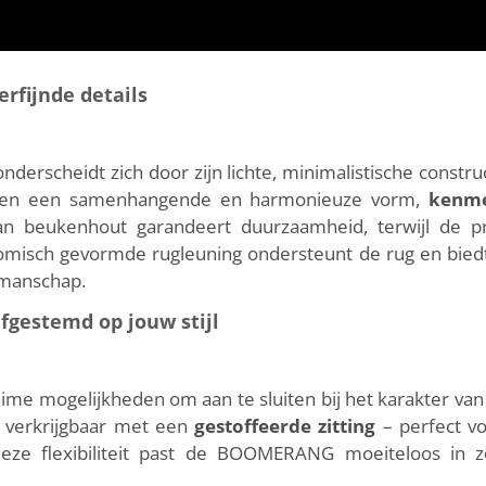
rfijnde details
rscheidt zich door zijn lichte, minimalistische constru
rmen een samenhangende en harmonieuze vorm,
kenme
an beukenhout garandeert duurzaamheid, terwijl de p
nomisch gevormde rugleuning ondersteunt de rug en biedt c
kmanschap.
gestemd op jouw stijl
ime mogelijkheden om aan te sluiten bij het karakter van he
k verkrijgbaar met een
gestoffeerde zitting
– perfect vo
 deze flexibiliteit past de BOOMERANG moeiteloos in z