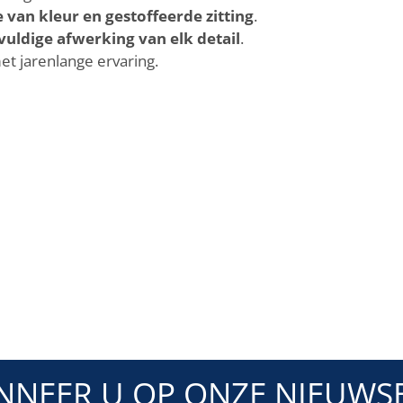
e van kleur en gestoffeerde zitting
.
vuldige afwerking van elk detail
.
t jarenlange ervaring.
NNEER U OP ONZE NIEUWSB