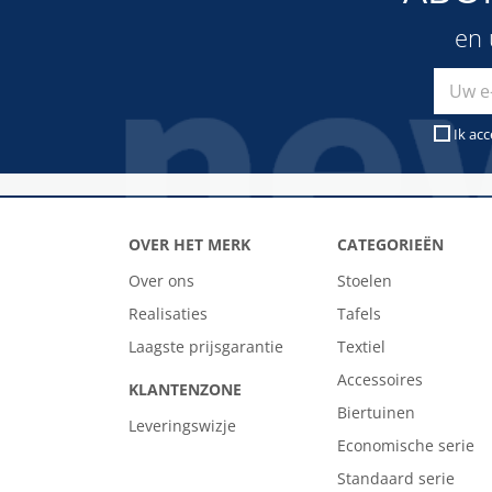
en 
Ik ac
OVER HET MERK
CATEGORIEËN
Over ons
Stoelen
Realisaties
Tafels
Laagste prijsgarantie
Textiel
Accessoires
KLANTENZONE
Biertuinen
Leveringswizje
Economische serie
Standaard serie