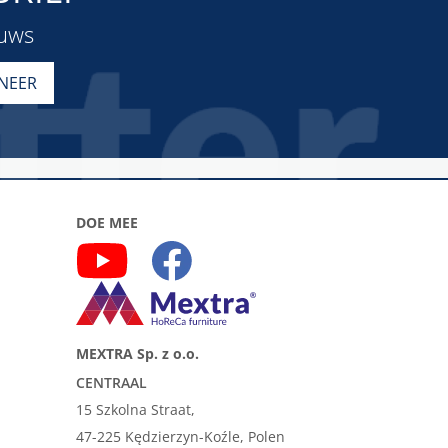
euws
DOE MEE
MEXTRA Sp. z o.o.
CENTRAAL
15 Szkolna Straat,
47-225 Kędzierzyn-Koźle, Polen