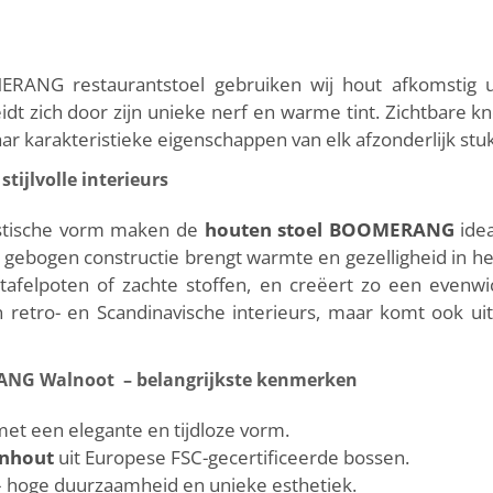
RANG restaurantstoel gebruiken wij hout afkomstig 
idt zich door zijn unieke nerf en warme tint. Zichtbare kn
r karakteristieke eigenschappen van elk afzonderlijk stuk
ijlvolle interieurs
istische vorm maken de
houten stoel BOOMERANG
idea
, gebogen constructie brengt warmte en gezelligheid in het
tafelpoten of zachte stoffen, en creëert zo een evenwic
retro- en Scandinavische interieurs, maar komt ook uit
NG Walnoot – belangrijkste kenmerken
et een elegante en tijdloze vorm.
nhout
uit Europese FSC-gecertificeerde bossen.
 hoge duurzaamheid en unieke esthetiek.