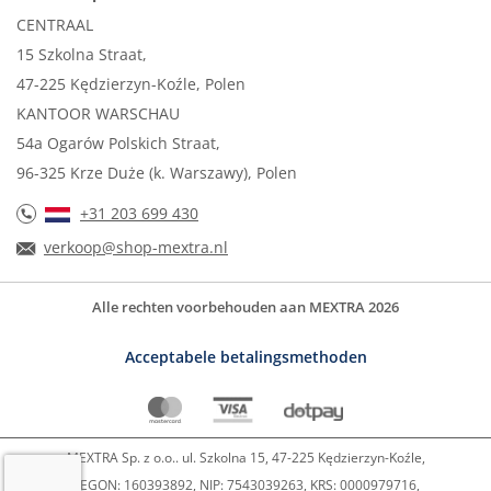
CENTRAAL
15 Szkolna Straat,
47-225 Kędzierzyn-Koźle, Polen
KANTOOR WARSCHAU
54a Ogarów Polskich Straat,
96-325 Krze Duże (k. Warszawy), Polen
+31 203 699 430
verkoop@shop-mextra.nl
Alle rechten voorbehouden aan MEXTRA 2026
Acceptabele betalingsmethoden
MEXTRA Sp. z o.o.. ul. Szkolna 15, 47-225 Kędzierzyn-Koźle,
REGON: 160393892, NIP: 7543039263, KRS: 0000979716,