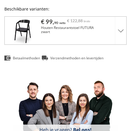
Beschikbare varianten:
€ 99,
€ 122,
88
bruto
90
netto
Houten Restaurantstoel FUTURA
zwart
Betaalmethoden
Verzendmethoden en levertijden
Heb je vragen?
Bel ons!