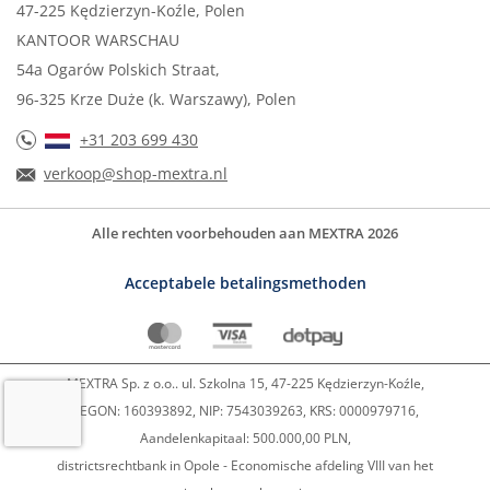
47-225 Kędzierzyn-Koźle, Polen
KANTOOR WARSCHAU
54a Ogarów Polskich Straat,
96-325 Krze Duże (k. Warszawy), Polen
+31 203 699 430
verkoop@shop-mextra.nl
Alle rechten voorbehouden aan MEXTRA 2026
Acceptabele betalingsmethoden
MEXTRA Sp. z o.o.. ul. Szkolna 15, 47-225 Kędzierzyn-Koźle,
REGON: 160393892, NIP: 7543039263, KRS: 0000979716,
Aandelenkapitaal: 500.000,00 PLN,
districtsrechtbank in Opole - Economische afdeling VIII van het