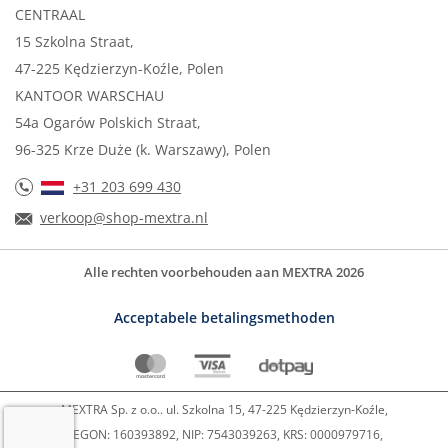
CENTRAAL
15 Szkolna Straat,
47-225 Kędzierzyn-Koźle, Polen
KANTOOR WARSCHAU
54a Ogarów Polskich Straat,
96-325 Krze Duże (k. Warszawy), Polen
+31 203 699 430
verkoop@shop-mextra.nl
Alle rechten voorbehouden aan MEXTRA 2026
Acceptabele betalingsmethoden
MEXTRA Sp. z o.o.. ul. Szkolna 15, 47-225 Kędzierzyn-Koźle,
REGON: 160393892, NIP: 7543039263, KRS: 0000979716,