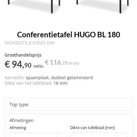
Conferentietafel HUGO BL 180
SKO/00273_K:D3025 OW
Groothandelsprijs
€ 94,
€ 116,
73
bruto
90
netto
Aanrecht:
spaanplaat, dubbel gelamineerd
Dikte van het tafelblad:
18 mm
Top type:
Afmetingen
Afmeting
Dikte van tafelblad [mm]