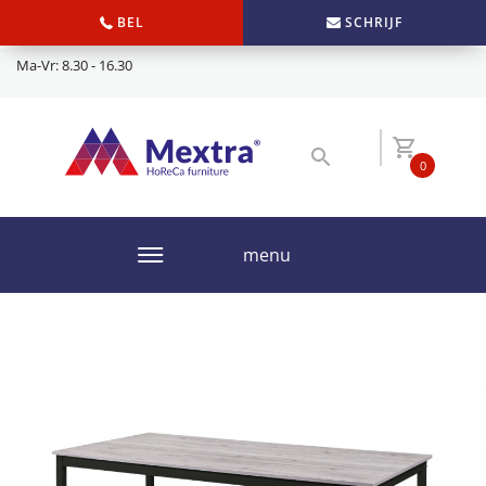
BEL
SCHRIJF
Ma-Vr: 8.30 - 16.30
0
menu