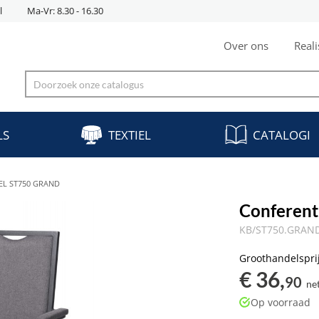
l
Ma-Vr: 8.30 - 16.30
Over ons
Reali
LS
TEXTIEL
CATALOGI
EL ST750 GRAND
Conferen
KB/ST750.GRAN
Groothandelspri
€ 36,
90
ne
Op voorraad