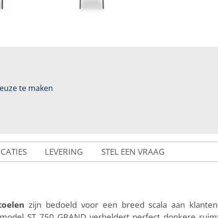
 keuze te maken
ICATIES
LEVERING
STEL EEN VRAAG
toelen
zijn bedoeld voor een breed scala aan klanten
t model ST 750 GRAND verheldert perfect donkere ruimte