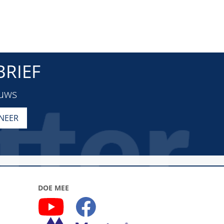
RIEF
euws
DOE MEE