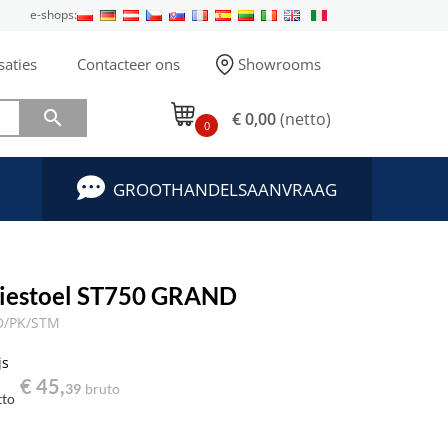
e-shops:
saties
Contacteer ons
Showrooms

€ 0,00
(netto)
0
GROOTHANDELSAANVRAAG
tiestoel ST750 GRAND
D/PK/STM
js
€ 45,
39
bruto
tto