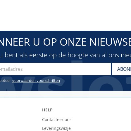
NNEER U OP ONZE NIEUWSB
u bent als eerste op de hoogte van al ons ni
cepteer
voorwaarden voorschriften
HELP
Contacteer ons
Leveringswizje