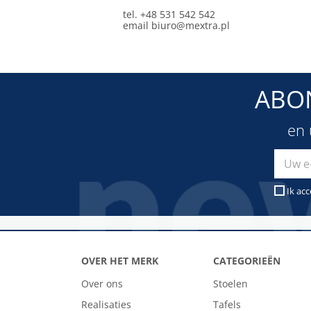
tel. +48 531 542 542
email
biuro@mextra.pl
ABO
en 
Ik ac
OVER HET MERK
CATEGORIEËN
Over ons
Stoelen
Realisaties
Tafels