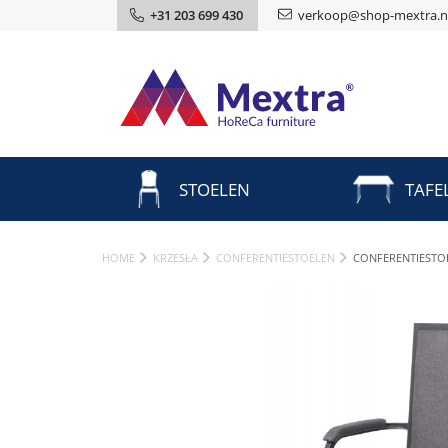
+31 203 699 430
verkoop@shop-mextra.n
STOELEN
TAFE
HOME
KRZESŁA
CONFERENTIESTOELEN
CONFERENTIESTO