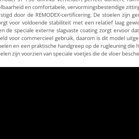
pelbaarheid en comfortabele, vervormingsbestendige zitti
vestigd door de REMODEX-certificering. De stoelen zijn g
gt voor voldoende stabiliteit met een relatief laag gewic
de speciale externe slagvaste coating zorgt ervoor dat d
eld voor commercieel gebruik, daarom is dit model uitg
elen en een praktische handgreep op de rugleuning die h
len zijn voorzien van speciale voetjes die de vloer besc