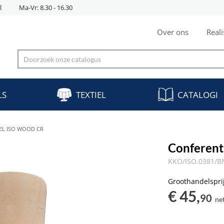
l
Ma-Vr: 8.30 - 16.30
Over ons
Reali
LS
TEXTIEL
CATALOGI
EL ISO WOOD CR
Conferen
KKO/ISO.0381/
Groothandelspri
€ 45,
90
ne