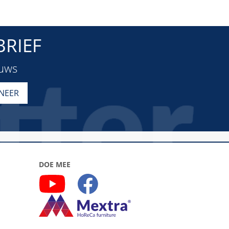
RIEF
euws
DOE MEE