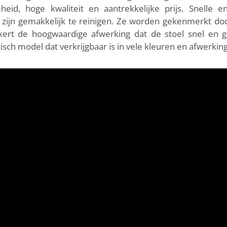
id, hoge kwaliteit en aantrekkelijke prijs. Snelle 
ijn gemakkelijk te reinigen. Ze worden gekenmerkt do
ekert de hoogwaardige afwerking dat de stoel snel en 
sch model dat verkrijgbaar is in vele kleuren en afwerkin