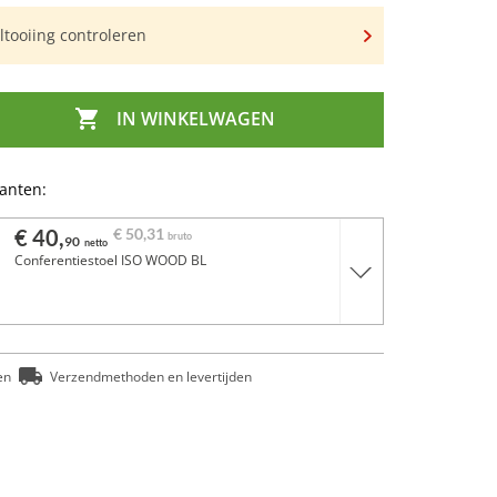
tooiing controleren

IN WINKELWAGEN
ianten:
€ 40,
€ 50,
31
bruto
90
netto
Conferentiestoel ISO WOOD BL
en
Verzendmethoden en levertijden