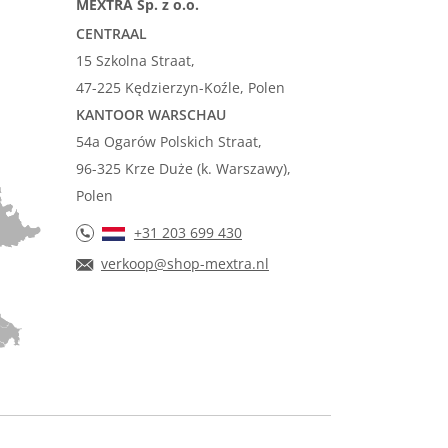
MEXTRA Sp. z o.o.
CENTRAAL
15 Szkolna Straat,
47-225 Kędzierzyn-Koźle, Polen
KANTOOR WARSCHAU
54a Ogarów Polskich Straat,
96-325 Krze Duże (k. Warszawy),
Polen
+31 203 699 430
verkoop@shop-mextra.nl