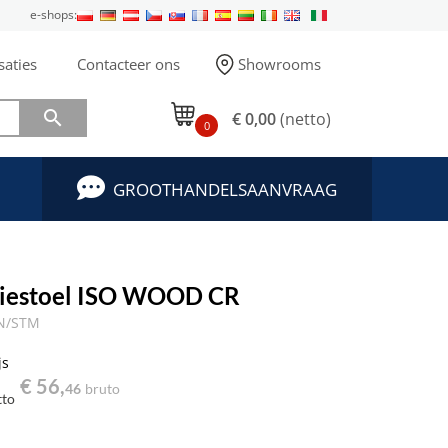
e-shops:
saties
Contacteer ons
Showrooms

€ 0,00
(netto)
0
GROOTHANDELSAANVRAAG
tiestoel ISO WOOD CR
BN/STM
js
€ 56,
46
bruto
tto