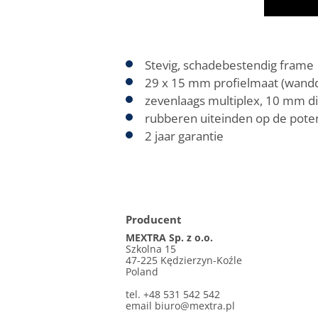
Stevig, schadebestendig frame
29 x 15 mm profielmaat (wand
zevenlaags multiplex, 10 mm d
rubberen uiteinden op de pote
2 jaar garantie
Producent
MEXTRA Sp. z o.o.
Szkolna 15
47-225 Kędzierzyn-Koźle
Poland
tel. +48 531 542 542
email
biuro@mextra.pl