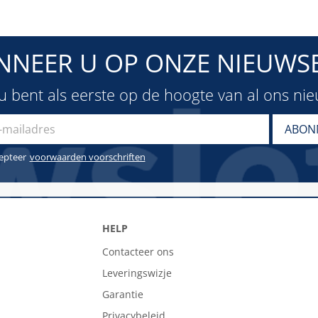
NNEER U OP ONZE NIEUWSB
u bent als eerste op de hoogte van al ons ni
cepteer
voorwaarden voorschriften
HELP
Contacteer ons
Leveringswizje
Garantie
Privacybeleid