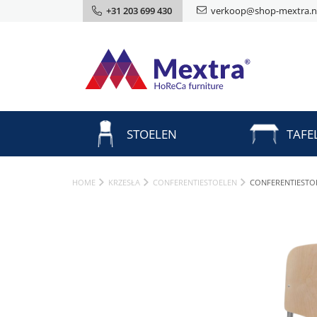
+31 203 699 430
verkoop@shop-mextra.n
STOELEN
TAFE
HOME
KRZESŁA
CONFERENTIESTOELEN
CONFERENTIESTO