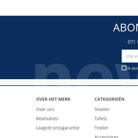
ABO
en 
Ik ac
OVER HET MERK
CATEGORIEËN
Over ons
Stoelen
Realisaties
Tafels
Laagste prijsgarantie
Textiel
Accessoires