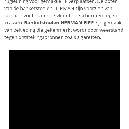
rugleuning voor gemakkelijk verplaatsen. De poten
van de banketstoelen HERMAN zijn voorzien van
speciale voetjes om de vloer te beschermen tegen
krassen.
Banketstoelen HERMAN FIRE
zijn gemaakt
van bekleding die gekenmerkt wordt door weerstand
tegen ontstekingsbronnen zoals sigaretten.