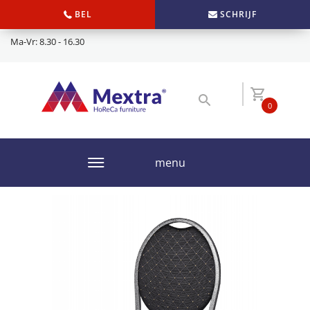
BEL
SCHRIJF
Ma-Vr: 8.30 - 16.30
0
menu