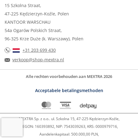
15 Szkolna Straat,
47-225 Kędzierzyn-Koźle, Polen
KANTOOR WARSCHAU
54a Ogarów Polskich Straat,
96-325 Krze Duże (k. Warszawy), Polen
+31 203 699 430
verkoop@shop-mextra.nl
Alle rechten voorbehouden aan MEXTRA 2026
Acceptabele betalingsmethoden
MEXTRA Sp. z o.o.. ul. Szkolna 15, 47-225 Kędzierzyn-Koźle,
REGON: 160393892, NIP: 7543039263, KRS: 0000979716,
Aandelenkapitaal: 500.000,00 PLN,