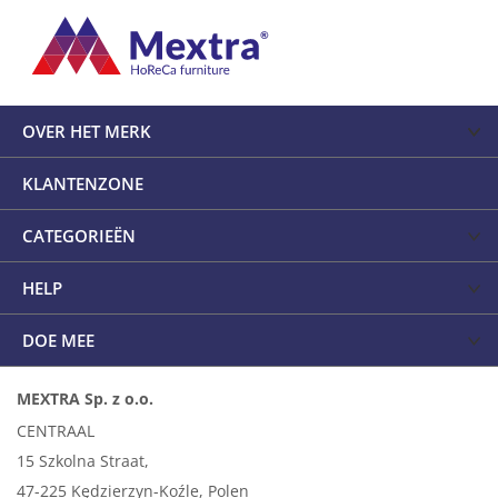
OVER HET MERK
KLANTENZONE
CATEGORIEËN
HELP
DOE MEE
MEXTRA Sp. z o.o.
CENTRAAL
15 Szkolna Straat,
47-225 Kędzierzyn-Koźle, Polen