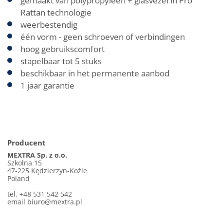
gemaakt van polypropyleen + glasvezel in Pro
Rattan technologie
weerbestendig
één vorm - geen schroeven of verbindingen
hoog gebruikscomfort
stapelbaar tot 5 stuks
beschikbaar in het permanente aanbod
1 jaar garantie
Producent
MEXTRA Sp. z o.o.
Szkolna 15
47-225 Kędzierzyn-Koźle
Poland
tel. +48 531 542 542
email
biuro@mextra.pl