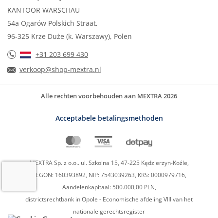
KANTOOR WARSCHAU
54a Ogarów Polskich Straat,
96-325 Krze Duże (k. Warszawy), Polen
+31 203 699 430
verkoop@shop-mextra.nl
Alle rechten voorbehouden aan MEXTRA 2026
Acceptabele betalingsmethoden
MEXTRA Sp. z o.o.. ul. Szkolna 15, 47-225 Kędzierzyn-Koźle,
REGON: 160393892, NIP: 7543039263, KRS: 0000979716,
Aandelenkapitaal: 500.000,00 PLN,
districtsrechtbank in Opole - Economische afdeling VIII van het
nationale gerechtsregister