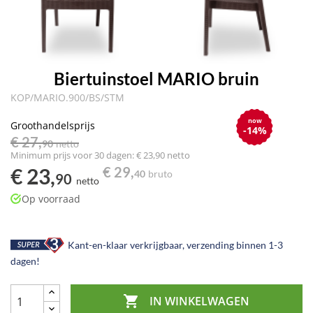
Biertuinstoel MARIO bruin
KOP/MARIO.900/BS/STM
now
Groothandelsprijs
-14%
€ 27,
90
netto
Minimum prijs voor 30 dagen: € 23,90 netto
€ 23,
€ 29,
40
bruto
90
netto
Op voorraad
Kant-en-klaar verkrijgbaar, verzending binnen 1-3
dagen!

IN WINKELWAGEN