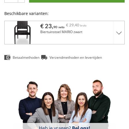
Beschikbare varianten:
€ 23,
€ 29,
40
bruto
90
netto
Biertuinstoel MARIO zwart
Betaalmethoden
Verzendmethoden en levertijden
Heb je vragen?
Bel ons!