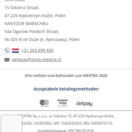
15 Szkolna Straat,
47-225 Kędzierzyn-Koźle, Polen
KANTOOR WARSCHAU
54a Ogarów Polskich Straat,
96-325 Krze Duże (k. Warszawy), Polen
+31 203 699 430
verkoop@shop-mextra.nl
Alle rechten voorbehouden aan MEXTRA 2026
Acceptabele betalingsmethoden
MEXTRA Sp. z o.o.. ul. Szkolna 15, 47-225 Kędzierzyn-Koźle,
REGON: 160393892, NIP: 7543039263, KRS: 0000979716,
Aandelenkapitaal: 500.000,00 PLN,