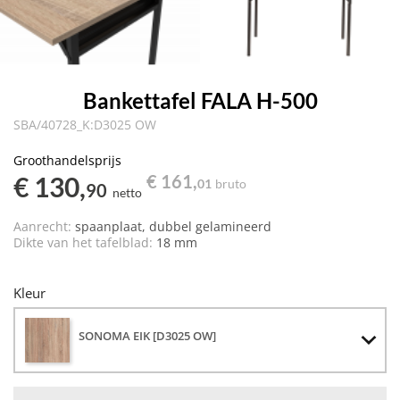
Bankettafel FALA H-500
SBA/40728_K:D3025 OW
Groothandelsprijs
€ 130,
€ 161,
01
bruto
90
netto
Aanrecht:
spaanplaat, dubbel gelamineerd
Dikte van het tafelblad:
18 mm
Kleur
SONOMA EIK [D3025 OW]