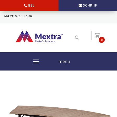
BEL
SCHRIJF
Ma-Vr: 8.30 - 16.30
0
menu