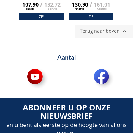
/
/
107,90
132,72
130,90
161,01
€netto
€ bruto
€netto
€ bruto
ZIE
ZIE
Terug naar boven

Aantal
ABONNEER U OP ONZE
NIEUWSBRIEF
en u bent als eerste op de hoogte van al ons
nieuws