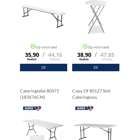
Op voorraad
Op voorraad
/
/
35,90
44,16
38,90
47,85
€netto
€ bruto
€netto
€ bruto
ZIE
ZIE
Cateringtafel 80471
Copy Of 80127 Stół
(183X76CM)
Cateringowy